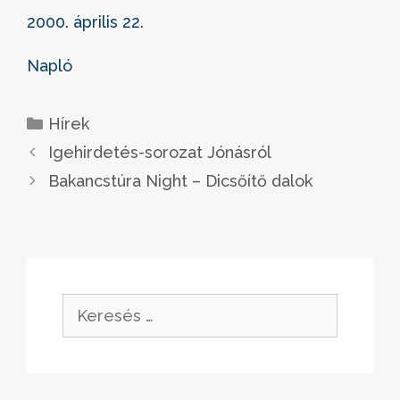
2000. április 22.
Napló
Kategória
Hírek
Igehirdetés-sorozat Jónásról
Bakancstúra Night – Dicsőítő dalok
Keresés: