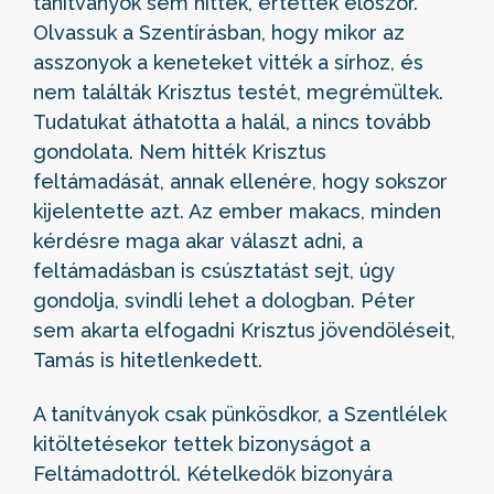
tanítványok sem hitték, értették először.
Olvassuk a Szentírásban, hogy mikor az
asszonyok a keneteket vitték a sírhoz, és
nem találták Krisztus testét, megrémültek.
Tudatukat áthatotta a halál, a nincs tovább
gondolata. Nem hitték Krisztus
feltámadását, annak ellenére, hogy sokszor
kijelentette azt. Az ember makacs, minden
kérdésre maga akar választ adni, a
feltámadásban is csúsztatást sejt, úgy
gondolja, svindli lehet a dologban. Péter
sem akarta elfogadni Krisztus jövendöléseit,
Tamás is hitetlenkedett.
A tanítványok csak pünkösdkor, a Szentlélek
kitöltetésekor tettek bizonyságot a
Feltámadottról. Kételkedők bizonyára