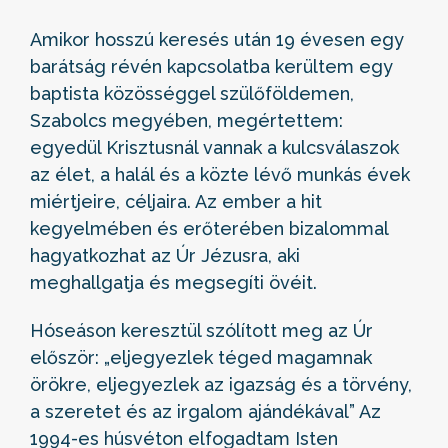
Amikor hosszú keresés után 19 évesen egy
barátság révén kapcsolatba kerültem egy
baptista közösséggel szülőföldemen,
Szabolcs megyében, megértettem:
egyedül Krisztusnál vannak a kulcsválaszok
az élet, a halál és a közte lévő munkás évek
miértjeire, céljaira. Az ember a hit
kegyelmében és erőterében bizalommal
hagyatkozhat az Úr Jézusra, aki
meghallgatja és megsegíti övéit.
Hóseáson keresztül szólított meg az Úr
először: „eljegyezlek téged magamnak
örökre, eljegyezlek az igazság és a törvény,
a szeretet és az irgalom ajándékával” Az
1994-es húsvéton elfogadtam Isten