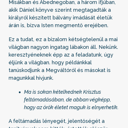
Misákban és Abednegoban, a három ifjúban,
akik Dániel könyve szerint megtagadták a
királyról készített bálvány imádását életük
árán is, bízva Isten megmentő erejében.
Ez a tudat, ez a bizalom kétségtelenül a mai
világban nagyon ingatag lábakon áll. Nekünk.
keresztyéneknek épp az a feladatunk, úgy
éljünk a világban. hogy példánkkal
tanúskodjunk a Megváltóról és másokat is
magunkkal hívjunk.
Ma is sokan kételkednek Krisztus
feltámadásában, de abban végképp,
hogy az örök életet maguk is elnyerhetik.
A feltámadás lényegét, jelentőségét a