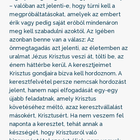
– valóban azt jelenti-e, hogy tűrni kell a
megpróbáltatásokat, amelyek az embert
érik vagy pedig saját erőből mindenáron
meg kell szabadulni azoktól. Az Igében
azonban benne van a válasz: Az
önmegtagadás azt jelenti, az életemben az
uralmat Jézus Krisztus veszi át, tölti be, az
énem háttérbe kerül. A keresztjeimet
Krisztus gondjaira bízva kell hordoznom. A
keresztfelvétel persze nemcsak hordozást
jelent, hanem napi elfogadását egy-egy
újabb feladatnak, amely Krisztus
követéséhez méltó, azaz keresztvállalást
másokért, Krisztusért. Ha nem veszem fel
naponta a keresztet, tehát annak a
készségét, hogy Krisztusról való