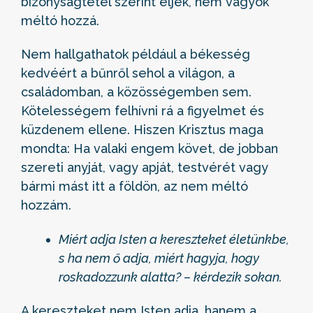
bizonyságtétel szerint éljek, nem vagyok
méltó hozzá.
Nem hallgathatok például a békesség
kedvéért a bűnről sehol a világon, a
családomban, a közösségemben sem.
Kötelességem felhívni rá a figyelmet és
küzdenem ellene. Hiszen Krisztus maga
mondta: Ha valaki engem követ, de jobban
szereti anyját, vagy apját, testvérét vagy
bármi mást itt a földön, az nem méltó
hozzám.
Miért adja Isten a kereszteket életünkbe,
s ha nem ő adja, miért hagyja, hogy
roskadozzunk alatta? – kérdezik sokan.
A kereszteket nem Isten adja, hanem a