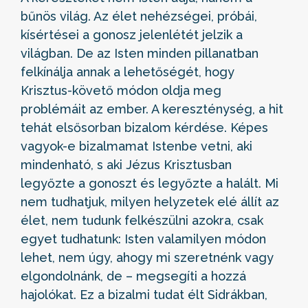
bűnös világ. Az élet nehézségei, próbái,
kísértései a gonosz jelenlétét jelzik a
világban. De az Isten minden pillanatban
felkínálja annak a lehetőségét, hogy
Krisztus-követő módon oldja meg
problémáit az ember. A kereszténység, a hit
tehát elsősorban bizalom kérdése. Képes
vagyok-e bizalmamat Istenbe vetni, aki
mindenható, s aki Jézus Krisztusban
legyőzte a gonoszt és legyőzte a halált. Mi
nem tudhatjuk, milyen helyzetek elé állít az
élet, nem tudunk felkészülni azokra, csak
egyet tudhatunk: Isten valamilyen módon
lehet, nem úgy, ahogy mi szeretnénk vagy
elgondolnánk, de – megsegíti a hozzá
hajolókat. Ez a bizalmi tudat élt Sidrákban,