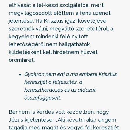
elhívását a lel-készi szolgálatba, mert
megvilágosodott előttem a fenti üzenet
jelentése: Ha Krisztus igazi követőjévé
szeretnék válni, megváltó szeretetéről, a
kegyelem mindenki felé nyitott
lehetőségéről nem hallgathatok,
küldetésként kell hirdetnem húsvét
örömhírét.
Gyakran nem érti a ma embere Krisztus
keresztjét a felfeszítés, a
kereszthordozás és az áldozat
összefüggéseit.
Bennem is kérdés volt kezdetben, hogy
Jézus kijelentése -„Aki követni akar engem,
tagadja meg magát és vegye fel keresztjét