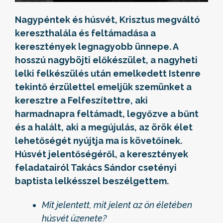
Nagypéntek és húsvét, Krisztus megváltó
kereszthalála és feltámadása a
keresztények legnagyobb ünnepe. A
hosszú nagyböjti előkészület, a nagyheti
lelki felkészülés után emelkedett Istenre
tekintő érzülettel emeljük szemünket a
keresztre a Felfeszítettre, aki
harmadnapra feltámadt, legyőzve a bűnt
és a halált, aki a megújulás, az örök élet
lehetőségét nyújtja ma is követőinek.
Húsvét jelentőségéről, a keresztények
feladatairól Takács Sándor csetényi
baptista lelkésszel beszélgettem.
Mit jelentett, mit jelent az ön életében
húsvét üzenete?