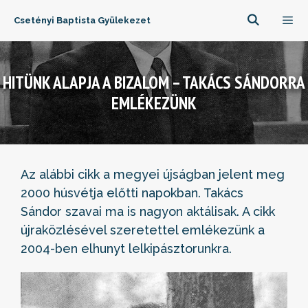
Kilépés
Csetényi Baptista Gyülekezet
a
tartalomba
Menü
HITÜNK ALAPJA A BIZALOM – TAKÁCS SÁNDORRA
EMLÉKEZÜNK
Az alábbi cikk a megyei újságban jelent meg
2000 húsvétja előtti napokban. Takács
Sándor szavai ma is nagyon aktálisak. A cikk
újraközlésével szeretettel emlékezünk a
2004-ben elhunyt lelkipásztorunkra.