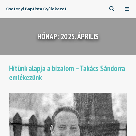
Kilépés
Csetényi Baptista Gyülekezet
a
tartalomba
Menü
HÓNAP:
2025. ÁPRILIS
Hitünk alapja a bizalom – Takács Sándorra
emlékezünk